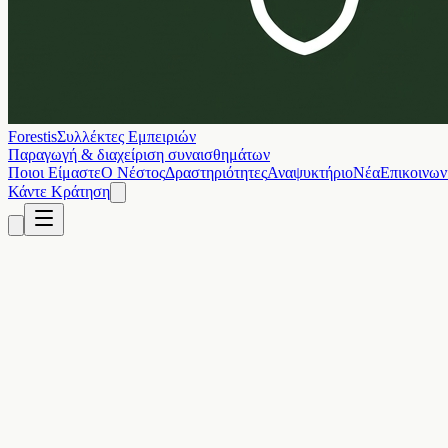
Forestis
Συλλέκτες Εμπειριών
Παραγωγή & διαχείριση συναισθημάτων
Ποιοι Είμαστε
Ο Νέστος
Δραστηριότητες
Αναψυκτήριο
Νέα
Επικοινων
Κάντε Κράτηση