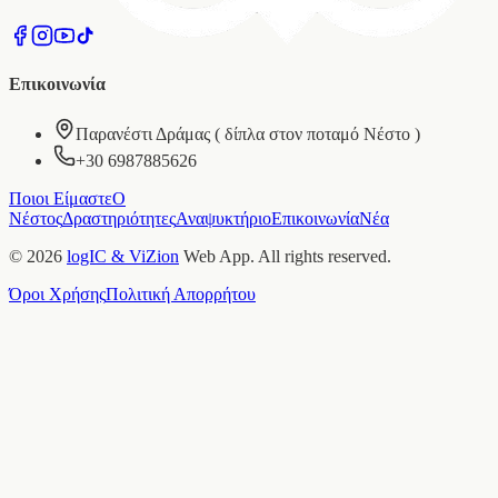
Επικοινωνία
Παρανέστι Δράμας ( δίπλα στον ποταμό Νέστο )
+30 6987885626
Ποιοι Είμαστε
Ο
Νέστος
Δραστηριότητες
Αναψυκτήριο
Επικοινωνία
Νέα
© 2026
logIC
&
ViZion
Web App. All rights reserved.
Όροι Χρήσης
Πολιτική Απορρήτου