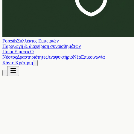
Forestis
Συλλέκτες Εμπειριών
Παραγωγή & διαχείριση συναισθημάτων
Ποιοι Είμαστε
Ο
Νέστος
Δραστηριότητες
Αναψυκτήριο
Νέα
Επικοινωνία
Κάντε Κράτηση
Δραστηριότητα
*