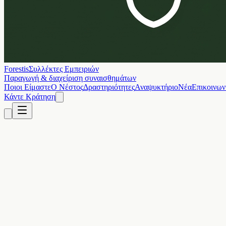
Forestis
Συλλέκτες Εμπειριών
Παραγωγή & διαχείριση συναισθημάτων
Ποιοι Είμαστε
Ο Νέστος
Δραστηριότητες
Αναψυκτήριο
Νέα
Επικοινων
Κάντε Κράτηση